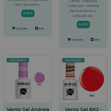
Candy - Delicious
retro apresenta…
Collection - Andreia
Apresentamos a
5,51 €
colecção de…
5,51 €
Comprar
Info
Comprar
Info
NOVIDADE
NOVIDADE
Verniz Gel Andreia
Verniz Gel BK2 -