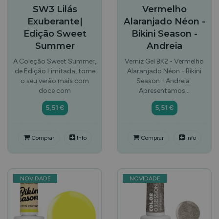
SW3 Lilás
Vermelho
Exuberante|
Alaranjado Néon -
Edição Sweet
Bikini Season -
Summer
Andreia
A Coleção Sweet Summer,
Verniz Gel BK2 - Vermelho
de Edição Limitada, torne
Alaranjado Néon - Bikini
o seu verão mais com
Season - Andreia
doce com
Apresentamos…
5,51 €
5,51 €
Comprar
Info
Comprar
Info
NOVIDADE
NOVIDADE