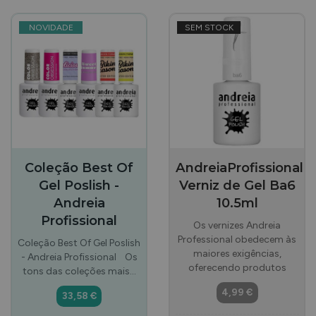
NOVIDADE
SEM STOCK
Coleção Best Of
AndreiaProfissional
Gel Poslish -
Verniz de Gel Ba6
Andreia
10.5ml
Profissional
Os vernizes Andreia
Professional obedecem às
Coleção Best Of Gel Poslish
maiores exigências,
- Andreia Profissional Os
oferecendo produtos
tons das coleções mais…
4,99 €
33,58 €