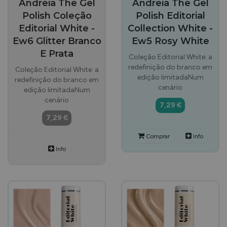
Andreia The Gel
Andreia The Gel
Polish Coleção
Polish Editorial
Editorial White -
Collection White -
Ew6 Glitter Branco
Ew5 Rosy White
E Prata
Coleção Editorial White: a
redefinição do branco em
Coleção Editorial White: a
edição limitadaNum
redefinição do branco em
cenário
edição limitadaNum
cenário
7,29 €
7,29 €
Comprar
Info
Info