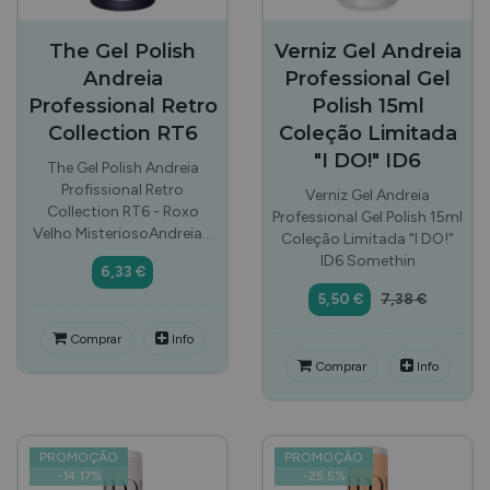
The Gel Polish
Verniz Gel Andreia
Andreia
Professional Gel
Professional Retro
Polish 15ml
Collection RT6
Coleção Limitada
"I DO!" ID6
The Gel Polish Andreia
Profissional Retro
Verniz Gel Andreia
Collection RT6 - Roxo
Professional Gel Polish 15ml
Velho MisteriosoAndreia…
Coleção Limitada "I DO!"
ID6 Somethin
6,33 €
5,50 €
7,38 €
Comprar
Info
Comprar
Info
PROMOÇÃO
PROMOÇÃO
-
14.17
%
-
25.5
%