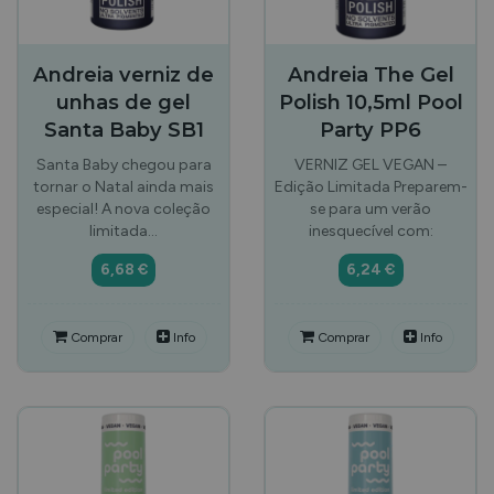
Andreia verniz de
Andreia The Gel
unhas de gel
Polish 10,5ml Pool
Santa Baby SB1
Party PP6
Santa Baby chegou para
VERNIZ GEL VEGAN –
tornar o Natal ainda mais
Edição Limitada Preparem-
especial! A nova coleção
se para um verão
limitada…
inesquecível com:
6,68 €
6,24 €
Comprar
Info
Comprar
Info