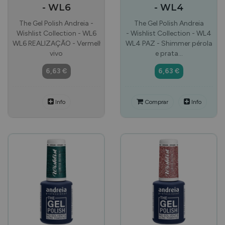
- WL6
- WL4
The Gel Polish Andreia -
The Gel Polish Andreia
Wishlist Collection - WL6
- Wishlist Collection - WL4
WL6 REALIZAÇÃO - Vermelho
WL4 PAZ - Shimmer pérola
vivo
e prata…
6,63 €
6,63 €
Info
Comprar
Info