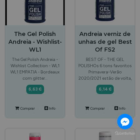
The Gel Polish
Andreia verniz de
Andreia - Wishlist-
unhas de gel Best
WL1
Of FS2
The Gel Polish Andreia -
BEST OF - THE GEL
Wishlist Collection - WL1
POLISHOs 6 tons favoritos
WL1 EMPATIA - Bordeaux
Primavera-Verão
com glitter…
2020/2021 estão de volta,
6,63 €
6,14 €
Comprar
Info
Comprar
Info