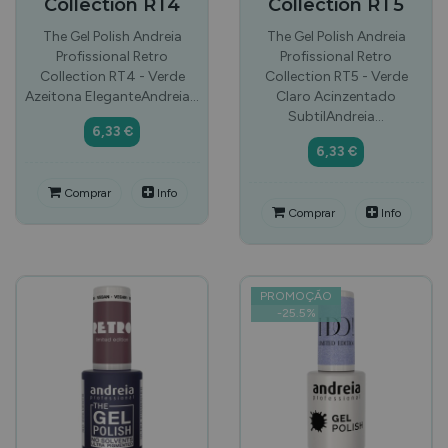
Collection RT4
Collection RT5
The Gel Polish Andreia
The Gel Polish Andreia
Profissional Retro
Profissional Retro
Collection RT4 - Verde
Collection RT5 - Verde
Azeitona EleganteAndreia…
Claro Acinzentado
SubtilAndreia…
6,33 €
6,33 €
Comprar
Info
Comprar
Info
PROMOÇÃO
-
25.5
%