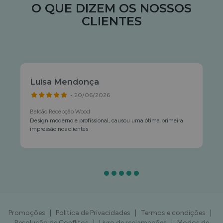
O QUE DIZEM OS NOSSOS
CLIENTES
Luísa Mendonça
• 20/06/2026
Balcão Recepção Wood
Design moderno e profissional, causou uma ótima primeira
impressão nos clientes
Promoções
|
Politica de Privacidades
|
Termos e condições
|
Resolução de Conflitos
|
Livro de reclamações
|
Modos de