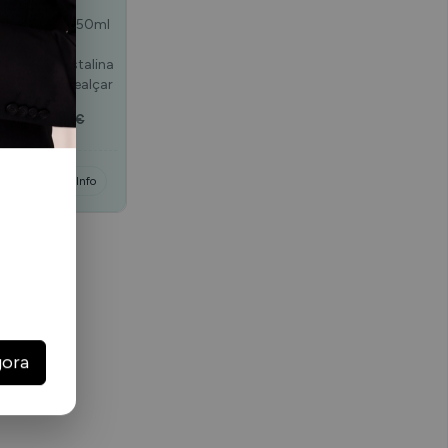
oo Blonde 350ml
AYPRO A Luz
cetada e cristalina
ante para realçar
,99 €
6,31 €
mprar
Info
gora