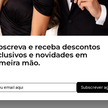
KayPro
um Blonde 100ml
Shamp
KAYPRO A Luz
K
Condicionador Blonde
acetada e cristalina
multifa
350ml KAYPRO A Luz
amante para realçar
do diam
multifacetada e cristalina
do diamante para r
6,63 €
17,50 €
5
6,66 €
7,01 €
omprar
Info
Co
Comprar
Info
bscreva e receba descontos
clusivos e novidades em
imeira mão.
Subscrever a