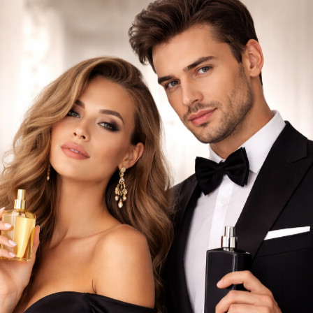
PROMOÇÕES DIÁRIAS
UNHAS
CABELOS
PERFUMES ÁRABES
Aparelhos
Perfumes
Maquilhagem
Faciais e corporais
Profissionais
Relógios
Cabelos
MOÇÃO
PROMOÇÃO
PROM
5
%
-
5
%
-
5
rum Blonde
Condicionador
Sham
0ml - KayPro
Blonde 350ml -
350