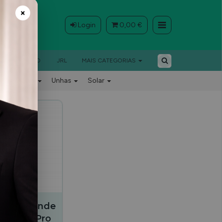
Login
0,00 €
×
BARBEIRO
JRL
MAIS CATEGORIAS
Barbeiro
Unhas
Solar
OÇÃO
%
poo Blonde
ml - KayPro