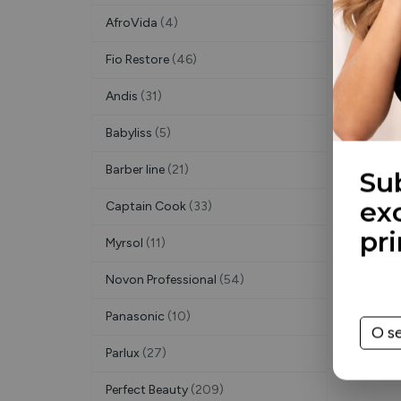
AfroVida
(4)
Fio Restore
(46)
Andis
(31)
Babyliss
(5)
Barber line
(21)
Su
Captain Cook
(33)
ex
Myrsol
(11)
pr
Novon Professional
(54)
Panasonic
(10)
Parlux
(27)
Perfect Beauty
(209)