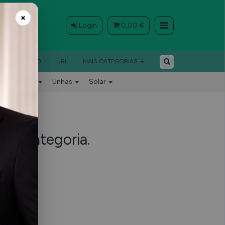
Login
0,00 €
×
BARBEIRO
JRL
MAIS CATEGORIAS
Barbeiro
Unhas
Solar
ta categoria.