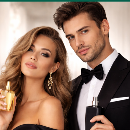
PROMOÇÕES DIÁRIAS
UNHAS
CABELOS
PERFUMES ÁRABES
Aparelhos
Perfumes
Maquilhagem
Faciais e corporais
Profissionais
Relógios
Cabelos
Não existem produtos nes