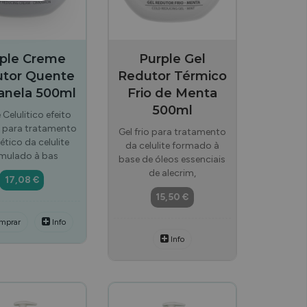
ple Creme
Purple Gel
tor Quente
Redutor Térmico
anela 500ml
Frio de Menta
500ml
Celulitico efeito
, para tratamento
Gel frio para tratamento
tico da celulite
da celulite formado à
mulado à bas
base de óleos essenciais
de alecrim,
17,08 €
15,50 €
mprar
Info
Info