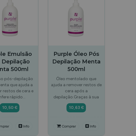
ple Emulsão
Purple Óleo Pós
 Depilação
Depilação Menta
nta 500ml
500ml
o pós-depilação
Óleo mentolado que
nta que ajuda a
ajuda a remover restos de
 restos de cera e
cera após a
nfere rápido…
depilação.Graças à sua
10,50 €
10,63 €
mprar
Info
Comprar
Info