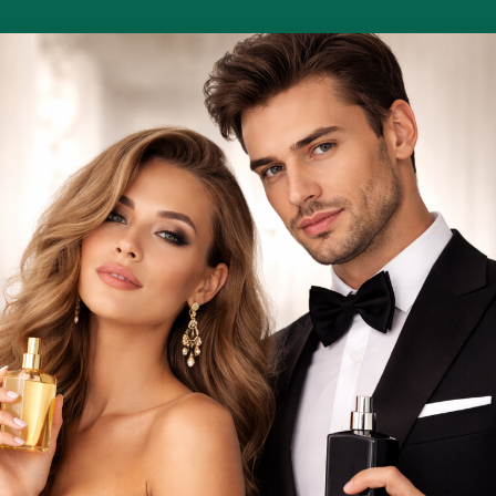
PROMOÇÕES DIÁRIAS
UNHAS
CABELOS
PERFUMES ÁRABES
Aparelhos
Perfumes
Maquilhagem
Faciais e corporais
Profissionais
Relógios
Cabelos
SEM STOCK
le Exfoliating
Purple Exfoliating
Pur
ream Body,
Cream Body,
Fe