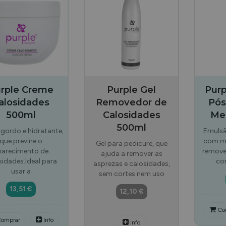
rple Creme
Purple Gel
Pur
alosidades
Removedor de
Pós
500ml
Calosidades
Me
500ml
gordo e hidratante,
Emulsã
que previne o
com me
Gel para pedicure, que
parecimento de
remover
ajuda a remover as
sidades.Ideal para
co
asprezas e calosidades,
usar a
sem cortes nem uso
13,51 €
12,10 €
Co
omprar
Info
Info