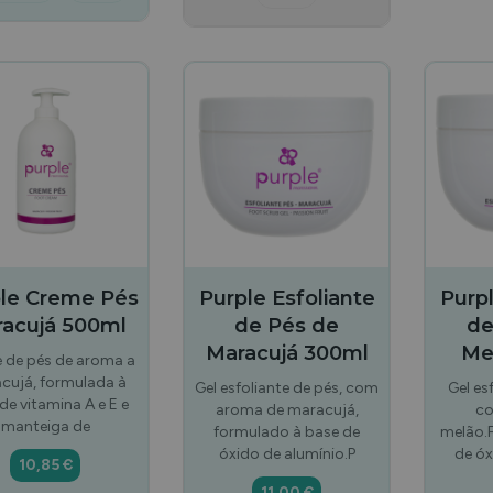
le Creme Pés
Purple Esfoliante
Purpl
acujá 500ml
de Pés de
de
Maracujá 300ml
Me
 de pés de aroma a
cujá, formulada à
Gel esfoliante de pés, com
Gel es
de vitamina A e E e
aroma de maracujá,
c
manteiga de
formulado à base de
melão.
óxido de alumínio.P
de óx
10,85 €
11,00 €