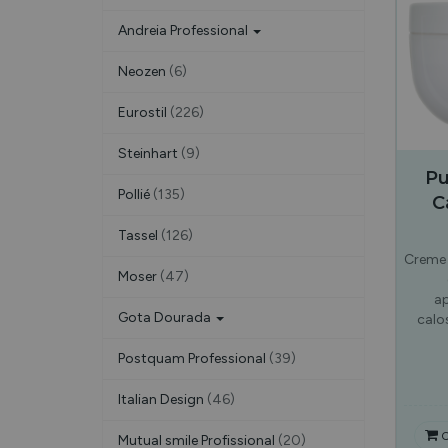
Andreia Professional
Neozen
(6)
Eurostil
(226)
Steinhart
(9)
Pu
Pollié
(135)
C
Tassel
(126)
Creme 
Moser
(47)
a
Gota Dourada
calo
Postquam Professional
(39)
Italian Design
(46)
C
Mutual smile Profissional
(20)