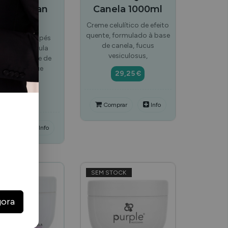
coa Vegan
Canela 1000ml
500ml
Creme celulítico de efeito
quente, formulado à base
 de mãos e pés
de canela, fucus
n com fórmula
vesiculosus,
uecida à base de
redientes que
29,25 €
presentam…
14,99 €
Comprar
Info
mprar
Info
SEM STOCK
gora