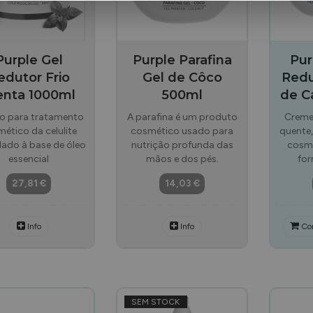
Purple Gel
Purple Parafina
Pur
edutor Frio
Gel de Côco
Redu
nta 1000ml
500ml
de C
rio para tratamento
A parafina é um produto
Creme 
ético da celulite
cosmético usado para
quente
lado à base de óleo
nutrição profunda das
cosmé
essencial
mãos e dos pés.
for
27,81 €
14,03 €
Info
Info
Co
SEM STOCK