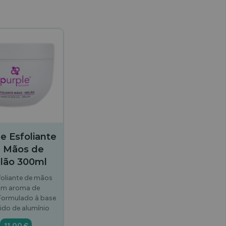
e Esfoliante
 Mãos de
lão 300ml
foliante de mãos
om aroma de
Formulado à base
ido de alumínio
11,00 €