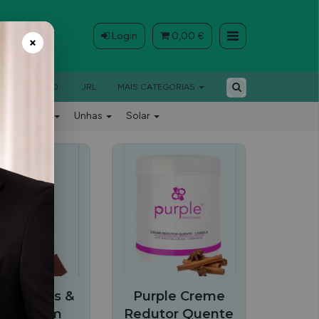
Login
0,00 €
×
BARBEIRO
JRL
MAIS CATEGORIAS
Barbeiro
Unhas
Solar
ple Hands &
Purple Creme
et Cream
Redutor Quente