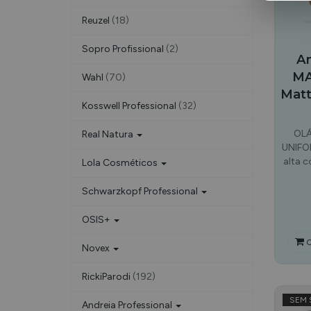
Reuzel
(18)
Sopro Profissional
(2)
An
MA
Wahl
(70)
Matt
Kosswell Professional
(32)
OLÁ
Real Natura
UNIFOR
alta c
Lola Cosméticos
Schwarzkopf Professional
OSIS+
C
Novex
RickiParodi
(192)
SEM 
Andreia Professional