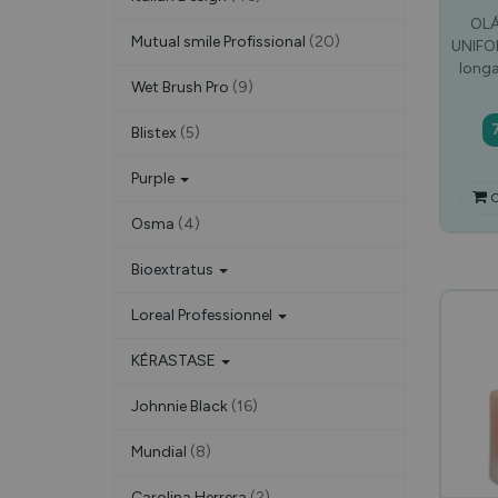
OLÁ
Mutual smile Profissional
(20)
UNIFOR
long
Wet Brush Pro
(9)
Blistex
(5)
Purple
C
Osma
(4)
Bioextratus
Loreal Professionnel
KÉRASTASE
Johnnie Black
(16)
Mundial
(8)
Carolina Herrera
(2)