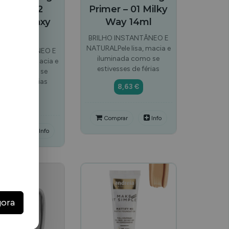
imer – 02
Primer – 01 Milky
den Galaxy
Way 14ml
14ml
BRILHO INSTANTÂNEO E
NATURALPele lisa, macia e
O INSTANTÂNEO E
iluminada como se
Pele lisa, macia e
estivesses de férias
inada como se
vesses de férias
8,63 €
8,63 €
Comprar
Info
mprar
Info
TOCK
gora