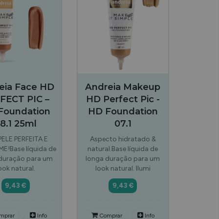
eia Face HD
Andreia Makeup
FECT PIC –
HD Perfect Pic -
Foundation
HD Foundation
8.1 25ml
07.1
PELE PERFEITA E
Aspecto hidratado &
E!Base líquida de
natural.Base líquida de
duração para um
longa duração para um
ook natural.
look natural. Ilumi
9,43 €
9,43 €
mprar
Info
Comprar
Info