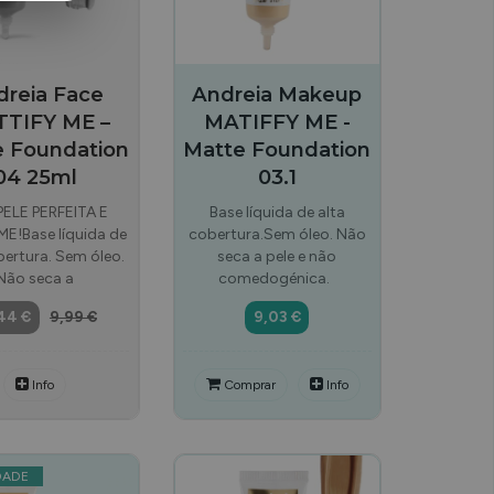
dreia Face
Andreia Makeup
TIFY ME –
MATIFFY ME -
e Foundation
Matte Foundation
04 25ml
03.1
PELE PERFEITA E
Base líquida de alta
E!Base líquida de
cobertura.Sem óleo. Não
bertura. Sem óleo.
seca a pele e não
Não seca a
comedogénica.
44 €
9,99 €
9,03 €
Info
Comprar
Info
DADE