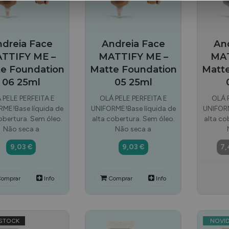
dreia Face
Andreia Face
An
TTIFY ME –
MATTIFY ME –
MAT
e Foundation
Matte Foundation
Matt
06 25ml
05 25ml
 PELE PERFEITA E
OLÁ PELE PERFEITA E
OLÁ 
ME!Base líquida de
UNIFORME!Base líquida de
UNIFORM
obertura. Sem óleo.
alta cobertura. Sem óleo.
alta co
Não seca a
Não seca a
9,03 €
9,03 €
7,
omprar
Info
Comprar
Info
STOCK
NOVI