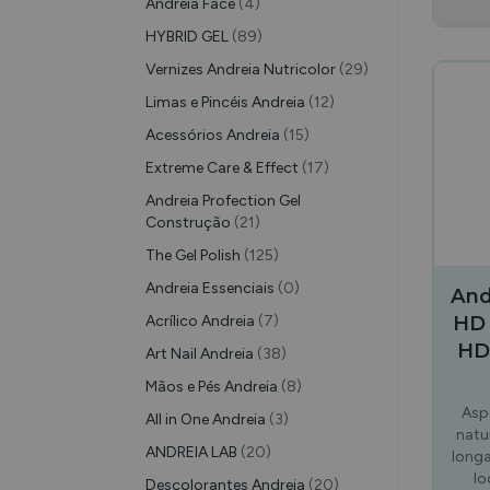
Andreia Face
(4)
HYBRID GEL
(89)
Vernizes Andreia Nutricolor
(29)
Limas e Pincéis Andreia
(12)
Acessórios Andreia
(15)
Extreme Care & Effect
(17)
Andreia Profection Gel
Construção
(21)
The Gel Polish
(125)
Andreia Essenciais
(0)
And
HD 
Acrílico Andreia
(7)
HD
Art Nail Andreia
(38)
Mãos e Pés Andreia
(8)
Asp
All in One Andreia
(3)
natu
ANDREIA LAB
(20)
long
lo
Descolorantes Andreia
(20)