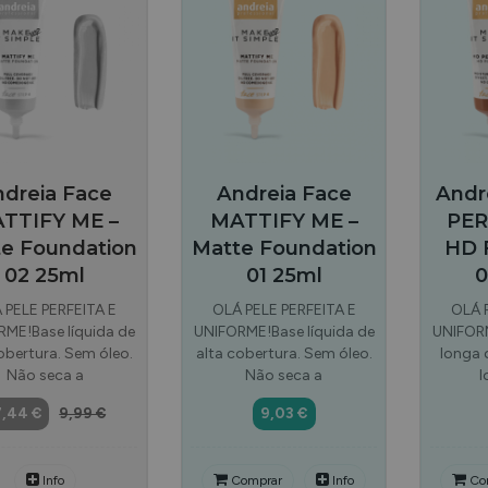
dreia Face
Andreia Face
Andr
TTIFY ME –
MATTIFY ME –
PER
e Foundation
Matte Foundation
HD 
02 25ml
01 25ml
0
 PELE PERFEITA E
OLÁ PELE PERFEITA E
OLÁ 
ME!Base líquida de
UNIFORME!Base líquida de
UNIFORM
obertura. Sem óleo.
alta cobertura. Sem óleo.
longa 
Não seca a
Não seca a
l
7,44 €
9,99 €
9,03 €
Info
Comprar
Info
Co