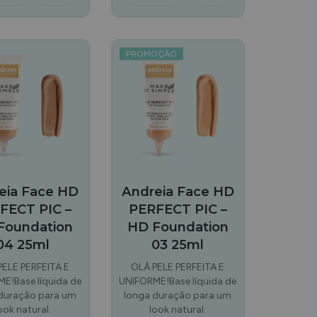
PROMOÇÃO
eia Face HD
Andreia Face HD
FECT PIC –
PERFECT PIC –
Foundation
HD Foundation
04 25ml
03 25ml
PELE PERFEITA E
OLÁ PELE PERFEITA E
E!Base líquida de
UNIFORME!Base líquida de
duração para um
longa duração para um
ook natural.
look natural.