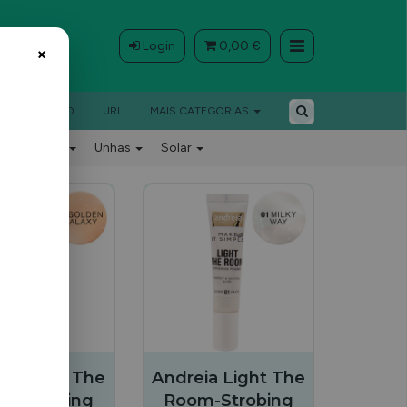
Login
0,00 €
×
BARBEIRO
JRL
MAIS CATEGORIAS
Barbeiro
Unhas
Solar
DADE
ia Light The
Andreia Light The
m-Strobing
Room-Strobing