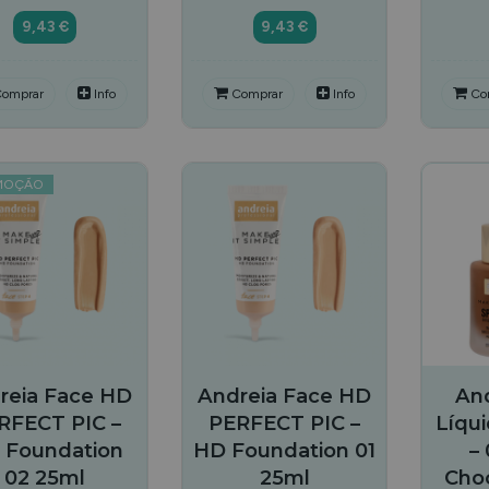
9,43 €
9,43 €
omprar
Info
Comprar
Info
Co
MOÇÃO
reia Face HD
Andreia Face HD
An
RFECT PIC –
PERFECT PIC –
Líqui
 Foundation
HD Foundation 01
–
02 25ml
25ml
Cho