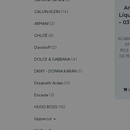
An
CALVIN KLEIN
(14)
Líqu
– 03
ARMANI
(2)
CHLOÉ
(6)
ACABA
E
Davidoff
(2)
PELE
DE PE
DOLCE & GABBANA
(4)
DKNY - DONNA KARAN
(1)
Elizabeth Arden
(0)
C
Escada
(3)
HUGO BOSS
(16)
Uppercut