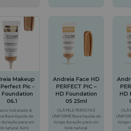
reia Makeup
Andreia Face HD
Andr
Perfect Pic -
PERFECT PIC –
PER
 Foundation
HD Foundation
HD 
06.1
05 25ml
ecto hidratado &
OLÁ PELE PERFEITA E
OLÁ 
ral.Base líquida de
UNIFORME!Base líquida de
UNIFORM
a duração para um
longa duração para um
longa 
ok natural. Ilumi
look natural.
l