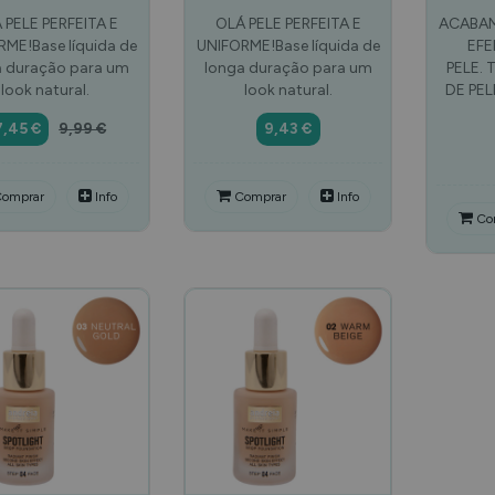
 PELE PERFEITA E
OLÁ PELE PERFEITA E
ACABAM
ME!Base líquida de
UNIFORME!Base líquida de
EFE
a duração para um
longa duração para um
PELE.
look natural.
look natural.
DE PEL
7,45 €
9,99 €
9,43 €
omprar
Info
Comprar
Info
Co