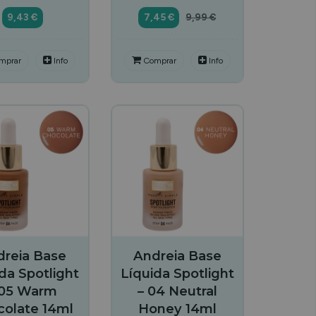
9,43 €
7,45 €
9,99 €
mprar
Info
Comprar
Info
dreia Base
Andreia Base
da Spotlight
Líquida Spotlight
 05 Warm
– 04 Neutral
colate 14ml
Honey 14ml