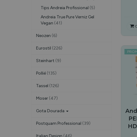
Tips Andreia Profissional
(5)
Andreia True Pure Verniz Gel
Vegan
(41)
C
Neozen
(6)
Eurostil
(226)
PRO
Steinhart
(9)
Pollié
(135)
Tassel
(126)
Moser
(47)
And
Gota Dourada
PE
Postquam Professional
(39)
HD
Italian Design
(46)