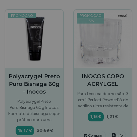
PROMOÇÃO
PROMOÇÃO
-
5
%
Polyacrygel Preto
INOCOS COPO
Puro Bisnaga 60g
ACRYLGEL
- Inocos
Para técnica de imersão. 3
em 1 Perfect PowderPó de
Polyacrygel Preto
acrílico ultra resistente de
Puro Bisnaga 60g Inocos
Formato de bisnaga super
1,15 €
1,21 €
prático para uma
15,17 €
20,69 €
Comprar
Info