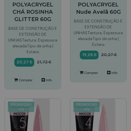
POLYACRYGEL
POLYACRYGEL
CHÁ ROSINHA
Nude Avelã 60G
GLITTER 60G
BASE DE CONSTRUÇÃO E
EXTENSÃO DE
BASE DE CONSTRUÇÃO E
UNHASTextura: Espessura
EXTENSÃO DE
elevadaTipo de unha |
UNHASTextura: Espessura
Extens
elevadaTipo de unha |
Extens
19,26 €
20,27 €
20,27 €
21,72 €
Comprar
Info
Comprar
Info
PROMOÇÃO
PROMOÇÃO
-
5
%
-
5
%