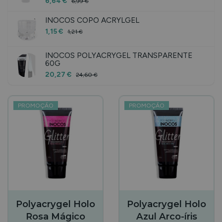
6,64 €
6,99 €
INOCOS COPO ACRYLGEL
1,15 €
1,21 €
INOCOS POLYACRYGEL TRANSPARENTE
60G
20,27 €
24,60 €
PROMOÇÃO
PROMOÇÃO
Polyacrygel Holo
Polyacrygel Holo
Rosa Mágico
Azul Arco-íris