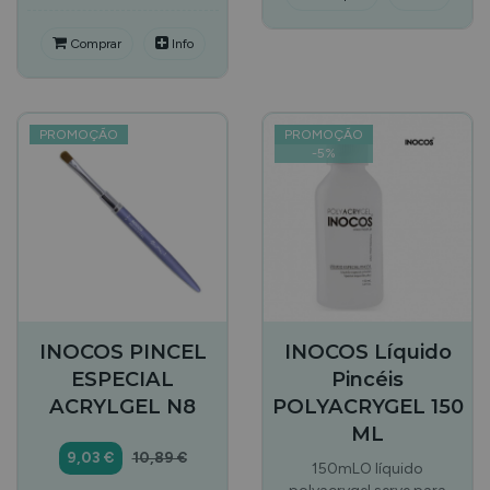
Comprar
Info
PROMOÇÃO
PROMOÇÃO
-
5
%
INOCOS PINCEL
INOCOS Líquido
ESPECIAL
Pincéis
ACRYLGEL N8
POLYACRYGEL 150
ML
9,03 €
10,89 €
150mLO líquido