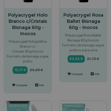
Polyacrygel Holo
Polyacrygel Rosa
Branco c/Cristais
Ballet Bisnaga
Bisnaga 60g -
60g - Inocos
Inocos
Polyacrygel Rosa Ballet
Bisnaga 60g Inocos
Polyacrygel Holográfica
Formato de bisnaga super
Branco c/
prático para uma
Cristais 60g Inocos
Formato de bisnaga super
20,64 €
21,72 €
prátic
15,17 €
20,69 €
Comprar
Info
Comprar
Info
PROMOÇÃO
PROMOÇÃO
-
5
%
-
5
%