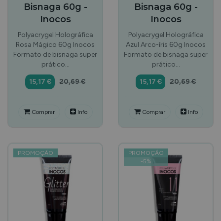
Bisnaga 60g -
Bisnaga 60g -
Inocos
Inocos
Polyacrygel Holográfica
Polyacrygel Holográfica
Rosa Mágico 60g Inocos
Azul Arco-íris 60g Inocos
Formato de bisnaga super
Formato de bisnaga super
prático…
prático…
15,17 €
20,69 €
15,17 €
20,69 €
Comprar
Info
Comprar
Info
PROMOÇÃO
PROMOÇÃO
-
5
%