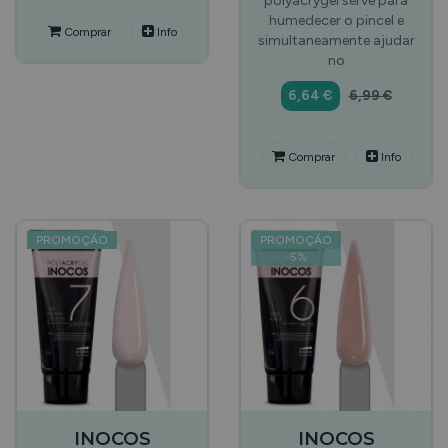
polyacrygel serve para
humedecer o pincel e
Comprar
Info
simultaneamente ajudar
no
6,64 €
6,99 €
Comprar
Info
PROMOÇÃO
PROMOÇÃO
-
5
%
INOCOS
INOCOS