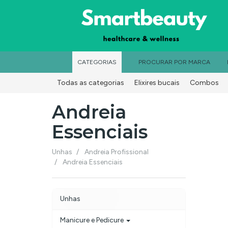
CATEGORIAS
PROCURAR POR MARCA
Todas as categorias
Elixires bucais
Combos
Coloração Profissional
Marcas
Mobiliário
Andreia
Essenciais
Andreia
Unhas
Andreia Profissional
Andreia Essenciais
Essenciais
Unhas
Manicure e Pedicure