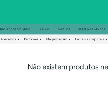
PROMOÇÕES DIÁRIAS
UNHAS
CABELOS
PERFUMES ÁRABES
Aparelhos
Perfumes
Maquilhagem
Faciais e corporais
Profissionais
Relógios
Cabelos
Não existem produtos nes