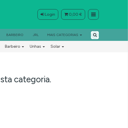
Login
0,00 €
×
BARBEIRO
JRL
MAIS CATEGORIAS
Barbeiro
Unhas
Solar
ta categoria.