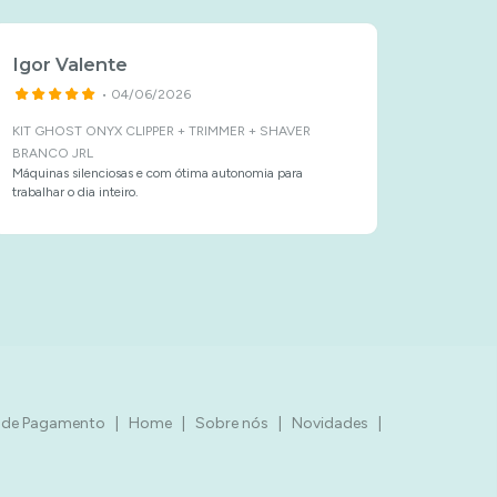
Igor Valente
Alexe
• 04/06/2026
KIT GHOST ONYX CLIPPER + TRIMMER + SHAVER
WAHL V
Excelent
BRANCO JRL
profission
Máquinas silenciosas e com ótima autonomia para
trabalhar o dia inteiro.
de Pagamento
|
Home
|
Sobre nós
|
Novidades
|