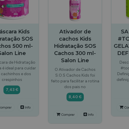
áscara Kids
Ativador de
SA
ratação SOS
cachos Kids
#T
hos 500 ml-
Hidratação SOS
GELA
Salon Line
Cachos 300 ml-
DEF
Salon Line
cara de Hidratação
Desc
a é ideal para cuidar
#to
O Ativador de Cachos
 cachinhos e dos
Defin
S.O.S Cachos Kids foi
crespinhos
defini
feito para facilitar a rotina
dos pais no
7,43 €
8,40 €
omprar
Info
Co
Comprar
Info