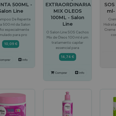
NTA 500ML -
EXTRAORDINARIA
SOS 
Salon Line
MIX OLEOS
ml-
100ML - Salon
ampoo De Repente
Crem
Line
a 500 ml da Salon
Hidrat
 foi especialmente
Creme 
O Salon Line SOS Cachos
mulado para pro
con
Mix de Óleos 100 ml é um
tratamento capilar
10,09 €
essencial para
14,74 €
omprar
Info
Comprar
Info