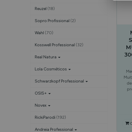
Reuzel
(18)
Sopro Profissional
(2)
Wahl
(70)
Kosswell Professional
(32)
M
30
Real Natura
Lola Cosméticos
Me
Muit
Schwarzkopf Professional
de
pr
OSIS+
Novex
RickiParodi
(192)
C
Andreia Professional