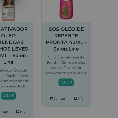
 ATIVADOR
SOS OLEO DE
OLEO
REPENTE
MENDOAS
PRONTA 42ML -
HOS LEVES
Salon Line
ML - Salon
SOS Óleo De Repente
Line
Pronta 42ml é um óleo
capilar finalizador
tivador Óleo de
desenvolvido para propo
as Cachos Leves
é um ativador de
7,86 €
s desenvolvido
7,86 €
Comprar
Info
mprar
Info