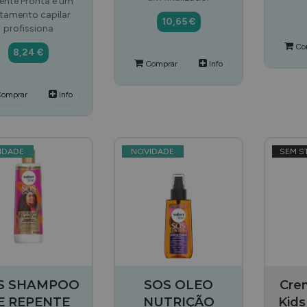
ente Pronta é um
atamento capilar
10,65 €
profissiona
Co
8,24 €
Comprar
Info
omprar
Info
IDADE
NOVIDADE
SEM S
S SHAMPOO
SOS OLEO
Cre
E REPENTE
NUTRIÇÃO
Kids