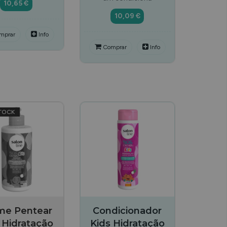
10,65 €
10,09 €
mprar
Info
Comprar
Info
TOCK
me Pentear
Condicionador
 Hidratação
Kids Hidratação