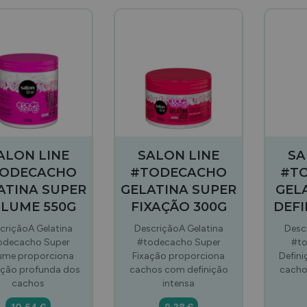
ALON LINE
SALON LINE
SA
ODECACHO
#TODECACHO
#T
ATINA SUPER
GELATINA SUPER
GEL
LUME 550G
FIXAÇÃO 300G
DEFI
criçãoA Gelatina
DescriçãoA Gelatina
Desc
odecacho Super
#todecacho Super
#to
ume proporciona
Fixação proporciona
Defin
ição profunda dos
cachos com definição
cacho
cachos
intensa