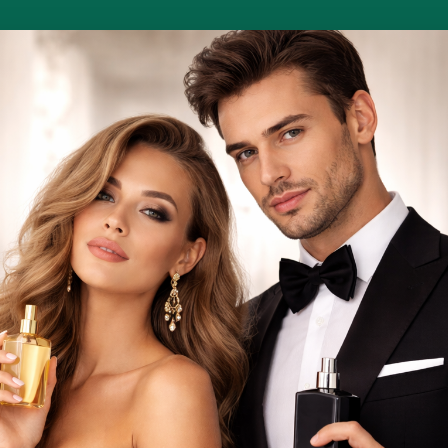
PROMOÇÕES DIÁRIAS
UNHAS
CABELOS
PERFUMES ÁRABES
Aparelhos
Perfumes
Maquilhagem
Faciais e corporais
Profissionais
Relógios
Cabelos
IDADE
NOVIDADE
NOVI
ODECACHO
#TODECACHO -
#TO
GELATINA
GELATINA
G