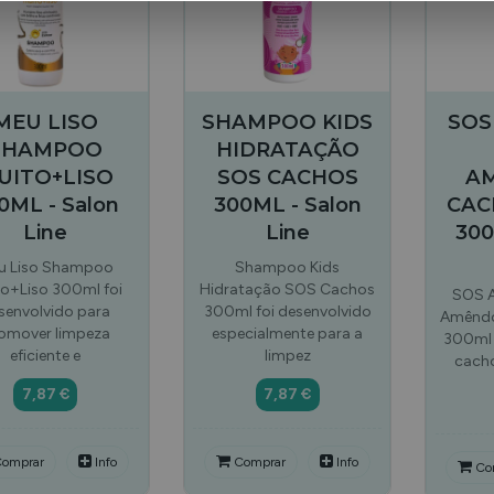
MEU LISO
SHAMPOO KIDS
SOS
SHAMPOO
HIDRATAÇÃO
UITO+LISO
SOS CACHOS
A
0ML - Salon
300ML - Salon
CAC
Line
Line
300
u Liso Shampoo
Shampoo Kids
o+Liso 300ml foi
Hidratação SOS Cachos
SOS A
senvolvido para
300ml foi desenvolvido
Amêndo
omover limpeza
especialmente para a
300ml 
eficiente e
limpez
cacho
7,87 €
7,87 €
omprar
Info
Comprar
Info
Co