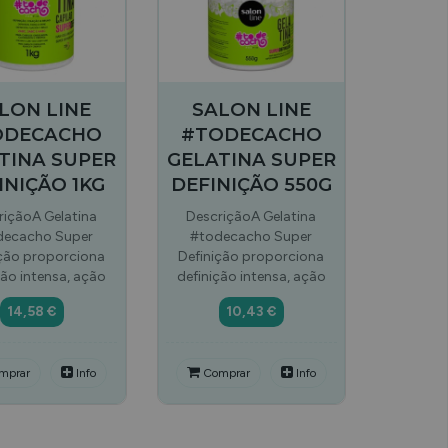
LON LINE
SALON LINE
ODECACHO
#TODECACHO
TINA SUPER
GELATINA SUPER
INIÇÃO 1KG
DEFINIÇÃO 550G
riçãoA Gelatina
DescriçãoA Gelatina
decacho Super
#todecacho Super
ição proporciona
Definição proporciona
ção intensa, ação
definição intensa, ação
14,58 €
10,43 €
mprar
Info
Comprar
Info