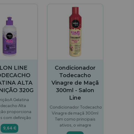
LON LINE
Condicionador
ODECACHO
Todecacho
ATINA ALTA
Vinagre de Maçã
NIÇÃO 320G
300ml - Salon
Line
riçãoA Gelatina
decacho Alta
Condicionador Todecacho
ição proporciona
Vinagre de maçã 300ml
s com definição
Tem como principais
ativos, o vinagre
9,64 €