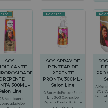
IDADE
NOVIDADE
NOVI
SOS
SOS SPRAY DE
SOS
IDIFICANTE
PENTEAR DE
DE
IPOROSIDADE
REPENTE
PRON
E REPENTE
PRONTA 300ML -
S
NTA 300ML -
Salon Line
A Másca
Salon Line
SOS Ca
O Spray de Pentear Salon
Pronta! 
Line SOS Cachos De
OS Acidificante
é
Repente Pronta 300 ml é
tiporosidade De
um finalizador