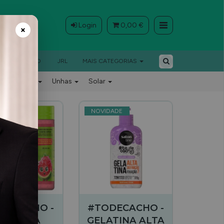
Login
0,00 €
×
BARBEIRO
JRL
MAIS CATEGORIAS
Barbeiro
Unhas
Solar
DADE
NOVIDADE
DECACHO -
#TODECACHO -
ELATINA
GELATINA ALTA