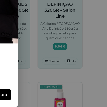
ADORA KIDS
DEFINIÇÃO
NCIA 550GR
320GR - Salon
alon Line
Line
dos cachinhos da
A Gelatina #TODECACHO
ada com diversão,
Alta Definição 320g é a
r e definição! A
escolha perfeita para
atina Ativador
quem quer cachos
10,65 €
9,64 €
mprar
Info
Comprar
Info
DADE
NOVIDADE
gora