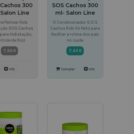
Cachos 300
SOS Cachos 300
 Salon Line
ml- Salon Line
e Pentear Kids
O Condicionador S.O.S
ação SOS Cachos
Cachos Kids foi feito para
para hidratação,
facilitar a rotina dos pais
trole de frizz
no cuida
7,65 €
7,43 €
Info
Comprar
Info