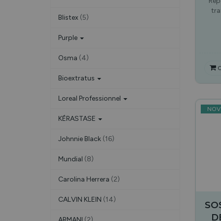
Rep
tr
Blistex
(5)
Purple
Osma
(4)
C
Bioextratus
Loreal Professionnel
NOV
KÉRASTASE
Johnnie Black
(16)
Mundial
(8)
Carolina Herrera
(2)
CALVIN KLEIN
(14)
SO
D
ARMANI
(2)