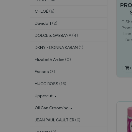
PRO
CHLOÉ
(6)
O Sh
Davidoff
(2)
Pront
Line
DOLCE & GABBANA
(4)
for
DKNY - DONNA KARAN
(1)
Elizabeth Arden
(0)
C
Escada
(3)
HUGO BOSS
(16)
Uppercut
Oil Can Grooming
JEAN PAUL GAULTIER
(6)