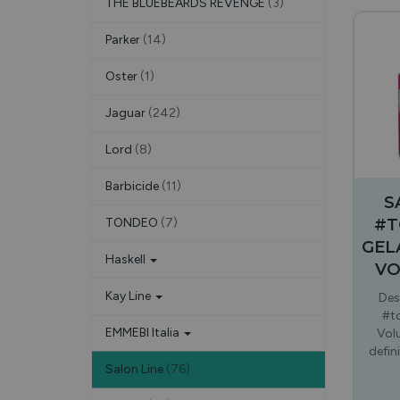
THE BLUEBEARDS REVENGE
(3)
Parker
(14)
Oster
(1)
Jaguar
(242)
Lord
(8)
Barbicide
(11)
S
#T
TONDEO
(7)
GEL
Haskell
VO
Kay Line
Des
#t
EMMEBI Italia
Vol
defin
Salon Line
(76)